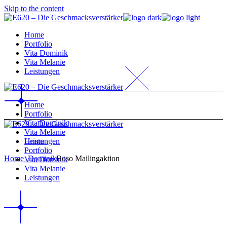
Skip to the content
Home
Portfolio
Vita Dominik
Vita Melanie
Leistungen
Home
Portfolio
Vita Dominik
Vita Melanie
Home
Leistungen
Portfolio
Home
_Dominik
Boso Mailingaktion
Vita Dominik
Vita Melanie
Leistungen