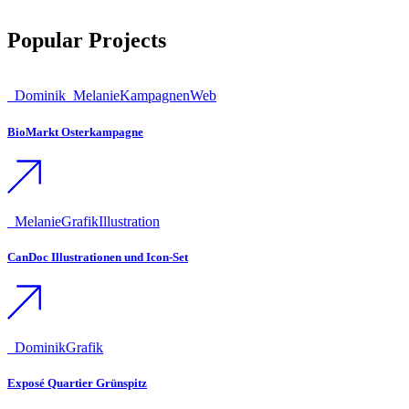
Popular Projects
_Dominik
_Melanie
Kampagnen
Web
BioMarkt Osterkampagne
_Melanie
Grafik
Illustration
CanDoc Illustrationen und Icon-Set
_Dominik
Grafik
Exposé Quartier Grünspitz