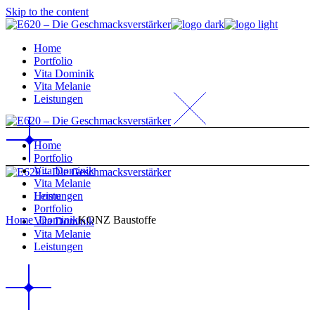
Skip to the content
Home
Portfolio
Vita Dominik
Vita Melanie
Leistungen
Home
Portfolio
Vita Dominik
Vita Melanie
Home
Leistungen
Portfolio
Home
_Dominik
KONZ Baustoffe
Vita Dominik
Vita Melanie
Leistungen