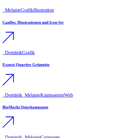
_Melanie
Grafik
Illustration
CanDoc Illustrationen und Icon-Set
_Dominik
Grafik
Exposé Quartier Grünspitz
_Dominik
_Melanie
Kampagnen
Web
BioMarkt Osterkampagne
_Dominik
_Melanie
Corporate