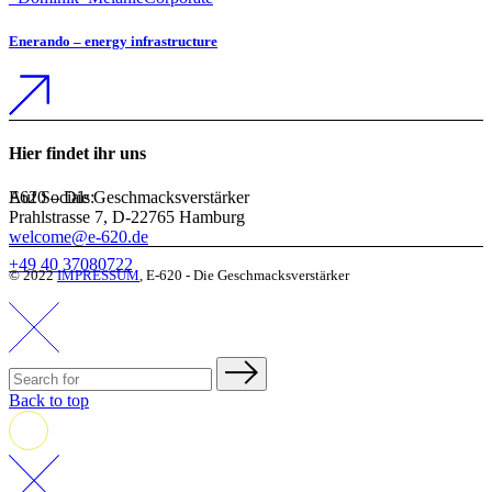
Enerando – energy infrastructure
Hier findet ihr uns
Auf Socials:
E620 – Die Geschmacksverstärker
Prahlstrasse 7, D-22765 Hamburg
welcome@e-620.de
+49 40 37080722
© 2022
IMPRESSUM
, E-620 - Die Geschmacksverstärker
Back to top