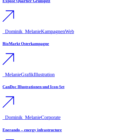
Exposé Quartier Grünspitz
_Dominik
_Melanie
Kampagnen
Web
BioMarkt Osterkampagne
_Melanie
Grafik
Illustration
CanDoc Illustrationen und Icon-Set
_Dominik
_Melanie
Corporate
Enerando – energy infrastructure