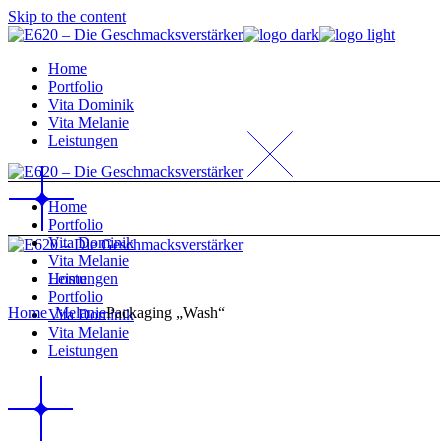
Skip to the content
Home
Portfolio
Vita Dominik
Vita Melanie
Leistungen
Home
Portfolio
Vita Dominik
Vita Melanie
Home
Leistungen
Portfolio
Home
_Melanie
Packaging „Wash“
Vita Dominik
Vita Melanie
Leistungen