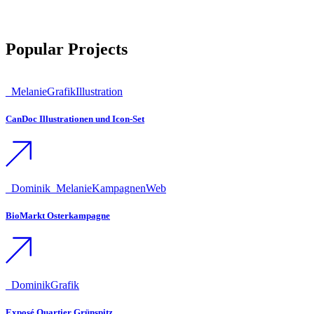
Popular Projects
_Melanie
Grafik
Illustration
CanDoc Illustrationen und Icon-Set
_Dominik
_Melanie
Kampagnen
Web
BioMarkt Osterkampagne
_Dominik
Grafik
Exposé Quartier Grünspitz