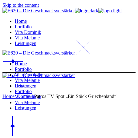
Skip to the content
Home
Portfolio
Vita Dominik
Vita Melanie
Leistungen
Home
Portfolio
Vita Dominik
Vita Melanie
Home
Leistungen
Portfolio
Home
_Dominik
Patros TV-Spot „Ein Stück Griechenland“
Vita Dominik
Vita Melanie
Leistungen