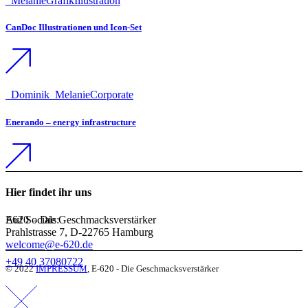
_Melanie
Grafik
Illustration
CanDoc Illustrationen und Icon-Set
_Dominik
_Melanie
Corporate
Enerando – energy infrastructure
Hier findet ihr uns
Auf Socials:
E620 – Die Geschmacksverstärker
Prahlstrasse 7, D-22765 Hamburg
welcome@e-620.de
+49 40 37080722
© 2022
IMPRESSUM
, E-620 - Die Geschmacksverstärker