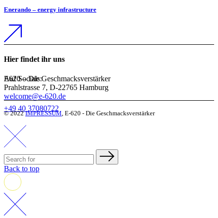
Enerando – energy infrastructure
Hier findet ihr uns
Auf Socials:
E620 – Die Geschmacksverstärker
Prahlstrasse 7, D-22765 Hamburg
welcome@e-620.de
+49 40 37080722
© 2022
IMPRESSUM
, E-620 - Die Geschmacksverstärker
Back to top