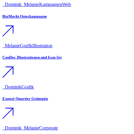
_Dominik
_Melanie
Kampagnen
Web
BioMarkt Osterkampagne
_Melanie
Grafik
Illustration
CanDoc Illustrationen und Icon-Set
_Dominik
Grafik
Exposé Quartier Grünspitz
_Dominik
_Melanie
Corporate