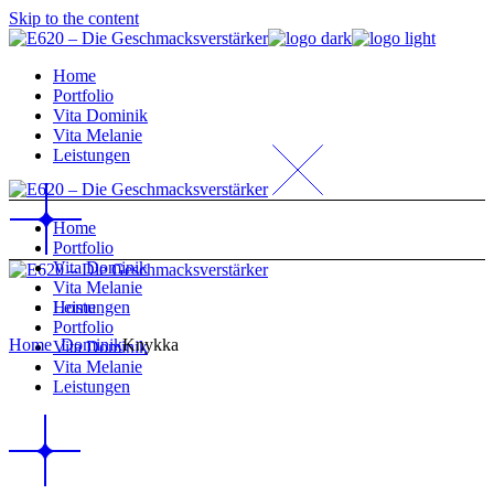
Skip to the content
Home
Portfolio
Vita Dominik
Vita Melanie
Leistungen
Home
Portfolio
Vita Dominik
Vita Melanie
Home
Leistungen
Portfolio
Home
_Dominik
Knykka
Vita Dominik
Vita Melanie
Leistungen