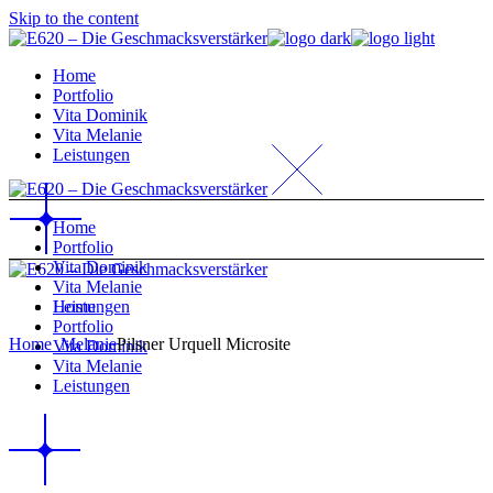
Skip to the content
Home
Portfolio
Vita Dominik
Vita Melanie
Leistungen
Home
Portfolio
Vita Dominik
Vita Melanie
Home
Leistungen
Portfolio
Home
_Melanie
Pilsner Urquell Microsite
Vita Dominik
Vita Melanie
Leistungen