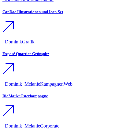
CanDoc Illustrationen und Icon-Set
_Dominik
Grafik
Exposé Quartier Grünspitz
_Dominik
_Melanie
Kampagnen
Web
BioMarkt Osterkampagne
_Dominik
_Melanie
Corporate