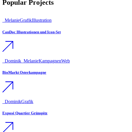
Popular Projects
_Melanie
Grafik
Illustration
CanDoc Illustrationen und Icon-Set
_Dominik
_Melanie
Kampagnen
Web
BioMarkt Osterkampagne
_Dominik
Grafik
Exposé Quartier Grünspitz